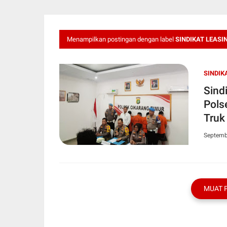
Menampilkan postingan dengan label
SINDIKAT LEASI
SINDIK
Sind
Pols
Truk
Septemb
MUAT 