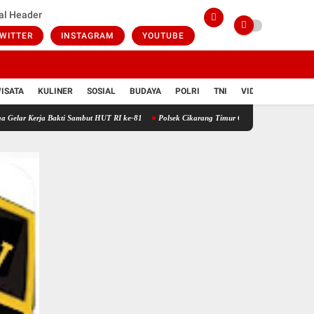
al Header
WITTER
INSTAGRAM
YOUTUBE
ISATA
KULINER
SOSIAL
BUDAYA
POLRI
TNI
VIDIO
ja Bakti Sambut HUT RI ke-81
Polsek Cikarang Timur Gelar Operasi Kejahatan Jalanan di J