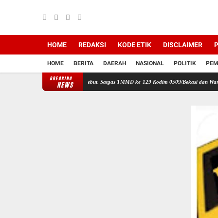
HOME
REDAKSI
KODE ETIK
DISCLAIMER
P
HOME
BERITA
DAERAH
NASIONAL
POLITIK
PEM
BREAKING
kan Tanah Sasaran 5 Dikebut, Satgas TMMD ke-129 Kodim 0509/Bekasi dan Warga Perkuat
NEWS