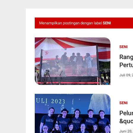
Menampilkan postingan dengan label
SENI
SENI
Rang
Pert
Juli 09,
SENI
Pelu
&quo
Juni 20,