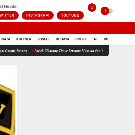
al Header
WITTER
INSTAGRAM
YOUTUBE
ISATA
KULINER
SOSIAL
BUDAYA
POLRI
TNI
VIDIO
Royong
Polsek Cikarang Timur Bersama Muspika dan Warga Gelar Kerja Bakti Sambut H