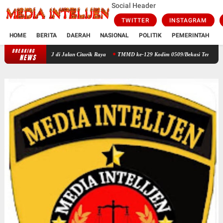
Social Header
TWITTER
INSTAGRAM
HOME
BERITA
DAERAH
NASIONAL
POLITIK
PEMERINTAH
K
BREAKING
Cegah Kejahatan Malam, Polsek Cikarang Timur Gelar OKJ di Jalan Citarik 
NEWS