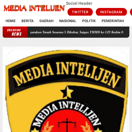
Social Header
TWITTER
INSTAGRAM
HOME
BERITA
DAERAH
NASIONAL
POLITIK
PEMERINTAH
K
BREAKING
Pengurukan Tanah Sasaran 5 Dikebut, Satgas TMMD ke-129 Kodim 0509/Bekasi dan 
NEWS