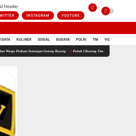
al Header
WITTER
INSTAGRAM
YOUTUBE
ISATA
KULINER
SOSIAL
BUDAYA
POLRI
TNI
VIDIO
Perkuat Semangat Gotong Royong
Polsek Cikarang Timur Bersama Muspika dan Warga Ge