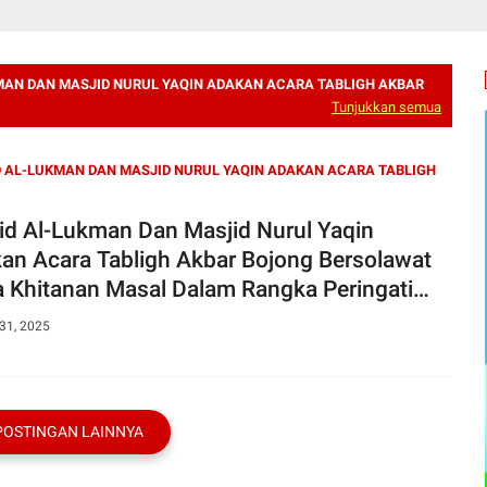
MAN DAN MASJID NURUL YAQIN ADAKAN ACARA TABLIGH AKBAR
Tunjukkan semua
 AL-LUKMAN DAN MASJID NURUL YAQIN ADAKAN ACARA TABLIGH
id Al-Lukman Dan Masjid Nurul Yaqin
an Acara Tabligh Akbar Bojong Bersolawat
a Khitanan Masal Dalam Rangka Peringati
lid Nabi Muhammad SAW
31, 2025
POSTINGAN LAINNYA