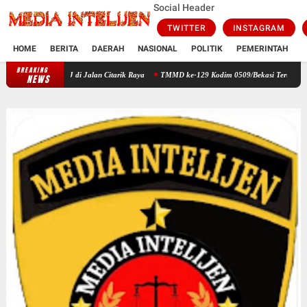
Social Header
TWITTER
INSTAGRAM
HOME
BERITA
DAERAH
NASIONAL
POLITIK
PEMERINTAH
K
BREAKING
Cegah Kejahatan Malam, Polsek Cikarang Timur Gelar OKJ di Jalan Citarik R
NEWS