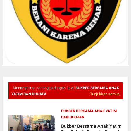
Menampilkan postingan dengan label
BUKBER BERSAMA ANAK
YATIM DAN DHUAFA
Tunjukkan semua
BUKBER BERSAMA ANAK YATIM
DAN DHUAFA
Bukber Bersama Anak Yatim